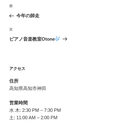
投
過
前
稿
去
今年の師走
ナ
の
ビ
投
次
次
稿
ゲ
の
ピアノ音楽教室Otone
投
ー
稿
シ
ョ
アクセス
ン
住所
高知県高知市神田
営業時間
水 木: 2:30 PM – 7:30 PM
土: 11:00 AM – 2:00 PM