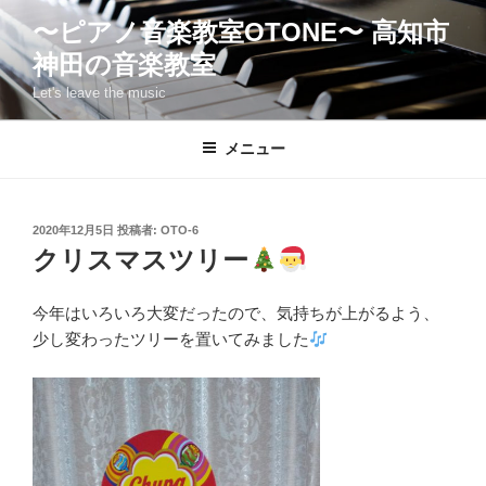
コ
〜ピアノ音楽教室OTONE〜 高知市
ン
神田の音楽教室
テ
ン
Let's leave the music
ツ
へ
メニュー
ス
キ
ッ
投
2020年12月5日
投稿者:
OTO-6
プ
稿
クリスマスツリー
日:
今年はいろいろ大変だったので、気持ちが上がるよう、
少し変わったツリーを置いてみました