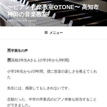
コ
〜ピアノ音楽教室OTONE〜 高知市
ン
神田の音楽教室
テ
ン
Let's leave the music
ツ
へ
メニュー
ス
キ
ッ
卒業生の声
プ
高校1年生Aさん (小学1年から9年間)
小学1年生からの9年間、僕に音楽の楽しさを教えてくれ
た
先生には、感謝してもしきれないです。
念願だった、中学の卒業式のピアノ伴奏も担当すること
ができました。