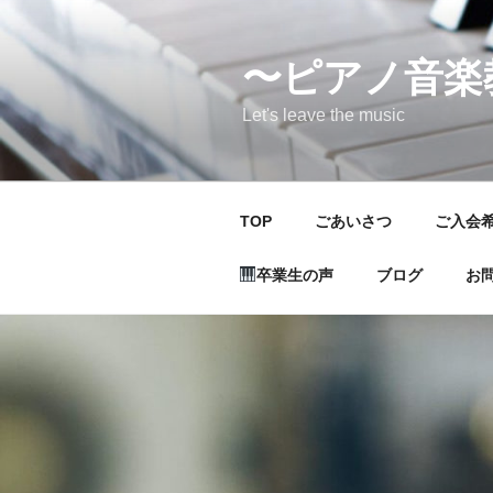
コ
ン
〜ピアノ音楽
テ
ン
Let's leave the music
ツ
へ
ス
キ
TOP
ごあいさつ
ご入会
ッ
プ
卒業生の声
ブログ
お